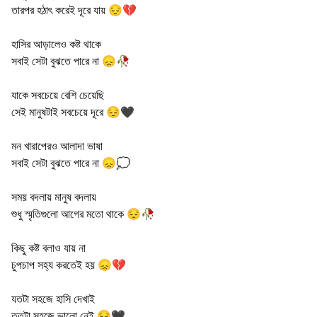
তারপর হঠাৎ করেই দূরে যায় 😔💔
হাসির আড়ালেও কষ্ট থাকে
সবাই সেটা বুঝতে পারে না 😞🥀
যাকে সবচেয়ে বেশি চেয়েছি
সেই মানুষটাই সবচেয়ে দূরে 😔🖤
মন খারাপেরও আলাদা ভাষা
সবাই সেটা বুঝতে পারে না 😞💭
সময় বদলায় মানুষ বদলায়
শুধু স্মৃতিগুলো আগের মতো থাকে 😔🥀
কিছু কষ্ট বলাও যায় না
চুপচাপ সহ্য করতেই হয় 😞💔
যতটা সহজে হাসি দেখাই
ততটা সহজে ভালো নেই 😔🖤