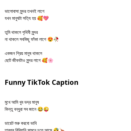
ভালোবাসা সুন্দর তখনই লাগে
যখন মানুষটা সত্যি হয় 🥰💖
তুমি থাকলে পৃথিবী সুন্দর
না থাকলে সবকিছু ফাঁকা লাগে 😍🥀
একজন প্রিয় মানুষ থাকলে
ছোট জীবনটাও সুন্দর লাগে 🥰🌸
Funny TikTok Caption
মুখে আমি খুব ভদ্র মানুষ
কিন্তু বন্ধুরা সব জানে 😂😜
ডায়েট শুরু করবো ভাবি
তারপর বিরিয়ানি সামনে চলে আসে 🤣🍗