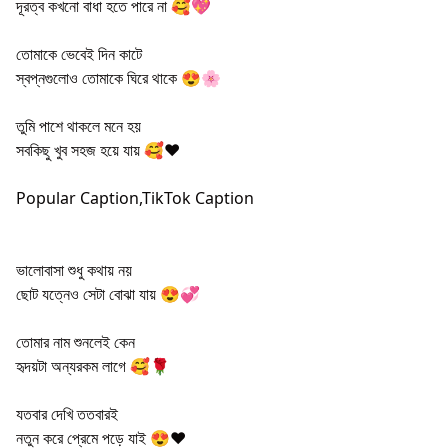
দূরত্ব কখনো বাধা হতে পারে না 🥰💖
তোমাকে ভেবেই দিন কাটে
স্বপ্নগুলোও তোমাকে ঘিরে থাকে 😍🌸
তুমি পাশে থাকলে মনে হয়
সবকিছু খুব সহজ হয়ে যায় 🥰❤️
Popular Caption,TikTok Caption
ভালোবাসা শুধু কথায় নয়
ছোট যত্নেও সেটা বোঝা যায় 😍💞
তোমার নাম শুনলেই কেন
হৃদয়টা অন্যরকম লাগে 🥰🌹
যতবার দেখি ততবারই
নতুন করে প্রেমে পড়ে যাই 😍❤️