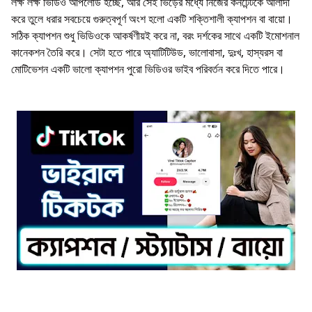
লক্ষ লক্ষ ভিডিও আপলোড হচ্ছে, আর সেই ভিড়ের মধ্যে নিজের কনটেন্টকে আলাদা
করে তুলে ধরার সবচেয়ে গুরুত্বপূর্ণ অংশ হলো একটি শক্তিশালী ক্যাপশন বা বায়ো।
সঠিক ক্যাপশন শুধু ভিডিওকে আকর্ষণীয়ই করে না, বরং দর্শকের সাথে একটি ইমোশনাল
কানেকশন তৈরি করে। সেটা হতে পারে অ্যাটিটিউড, ভালোবাসা, দুঃখ, হাস্যরস বা
মোটিভেশন একটি ভালো ক্যাপশন পুরো ভিডিওর ভাইব পরিবর্তন করে দিতে পারে।