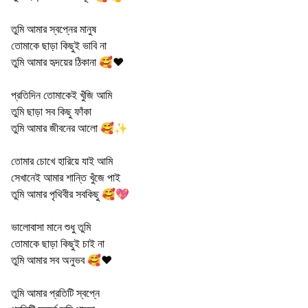
তুমি আমার স্বপ্নের মানুষ
তোমাকে ছাড়া কিছুই ভাবি না
তুমি আমার হৃদয়ের ঠিকানা 🥰❤️
প্রতিদিন তোমাকেই খুঁজি আমি
তুমি ছাড়া সব কিছু ফাঁকা
তুমি আমার জীবনের আলো 🥰✨
তোমার চোখে হারিয়ে যাই আমি
সেখানেই আমার শান্তি খুঁজে পাই
তুমি আমার পৃথিবীর সবকিছু 🥰💖
ভালোবাসা মানে শুধু তুমি
তোমাকে ছাড়া কিছুই চাই না
তুমি আমার সব অনুভব 🥰❤️
তুমি আমার প্রতিটি স্বপ্নে