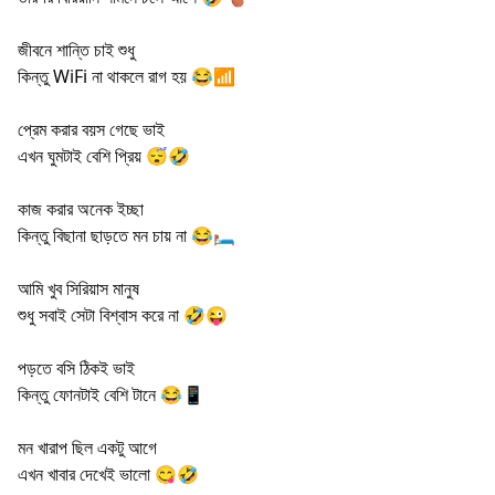
জীবনে শান্তি চাই শুধু
কিন্তু WiFi না থাকলে রাগ হয় 😂📶
প্রেম করার বয়স গেছে ভাই
এখন ঘুমটাই বেশি প্রিয় 😴🤣
কাজ করার অনেক ইচ্ছা
কিন্তু বিছানা ছাড়তে মন চায় না 😂🛏️
আমি খুব সিরিয়াস মানুষ
শুধু সবাই সেটা বিশ্বাস করে না 🤣😜
পড়তে বসি ঠিকই ভাই
কিন্তু ফোনটাই বেশি টানে 😂📱
মন খারাপ ছিল একটু আগে
এখন খাবার দেখেই ভালো 😋🤣