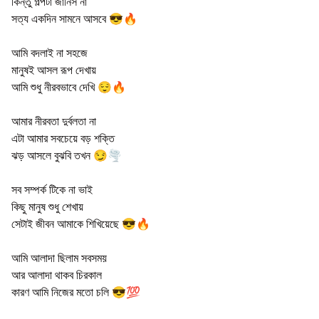
কিন্তু গল্পটা জানিস না
সত্য একদিন সামনে আসবে 😎🔥
আমি বদলাই না সহজে
মানুষই আসল রূপ দেখায়
আমি শুধু নীরবভাবে দেখি 😌🔥
আমার নীরবতা দুর্বলতা না
এটা আমার সবচেয়ে বড় শক্তি
ঝড় আসলে বুঝবি তখন 😏🌪️
সব সম্পর্ক টিকে না ভাই
কিছু মানুষ শুধু শেখায়
সেটাই জীবন আমাকে শিখিয়েছে 😎🔥
আমি আলাদা ছিলাম সবসময়
আর আলাদা থাকব চিরকাল
কারণ আমি নিজের মতো চলি 😎💯