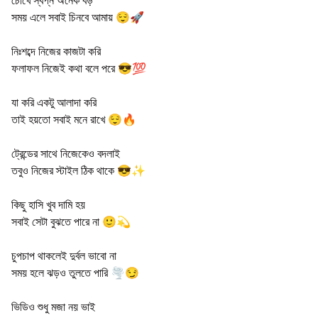
সময় এলে সবাই চিনবে আমায় 😌🚀
নিঃশব্দে নিজের কাজটা করি
ফলাফল নিজেই কথা বলে পরে 😎💯
যা করি একটু আলাদা করি
তাই হয়তো সবাই মনে রাখে 😌🔥
ট্রেন্ডের সাথে নিজেকেও বদলাই
তবুও নিজের স্টাইল ঠিক থাকে 😎✨
কিছু হাসি খুব দামি হয়
সবাই সেটা বুঝতে পারে না 🙂💫
চুপচাপ থাকলেই দুর্বল ভাবো না
সময় হলে ঝড়ও তুলতে পারি 🌪️😏
ভিডিও শুধু মজা নয় ভাই