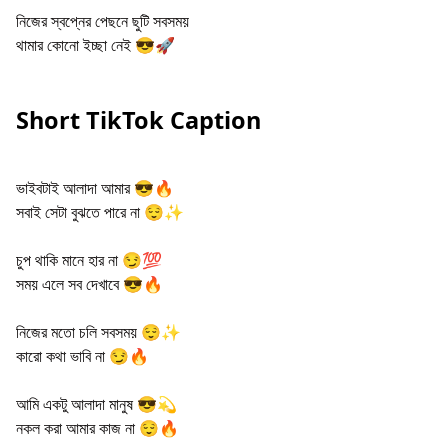
নিজের স্বপ্নের পেছনে ছুটি সবসময়
থামার কোনো ইচ্ছা নেই 😎🚀
Short TikTok Caption
ভাইবটাই আলাদা আমার 😎🔥
সবাই সেটা বুঝতে পারে না 😌✨
চুপ থাকি মানে হার না 😏💯
সময় এলে সব দেখাবে 😎🔥
নিজের মতো চলি সবসময় 😌✨
কারো কথা ভাবি না 😏🔥
আমি একটু আলাদা মানুষ 😎💫
নকল করা আমার কাজ না 😌🔥