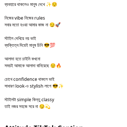
ব্যবহারে থাকলেও মানুষ দেখে ✨😌
নিজের vibe নিজের rules
সবার মতো হওয়া আমার কাজ না 😏🚀
স্টাইল দেখিয়ে নয় ভাই
ব্যক্তিত্ব দিয়েই মানুষ চিনি 😎💯
আলাদা হতে চাইনি কখনো
সময়ই আমাকে আলাদা বানিয়েছে 😌🔥
চোখে confidence থাকলে ভাই
সাধারণ look-ও stylish লাগে 😎✨
স্টাইলটা simple কিন্তু classy
তাই নজর সহজে সরে না 😏💫