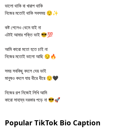
ভালো থাকি বা খারাপ থাকি
নিজের মতোই থাকি সবসময় 😌✨
কষ্ট পেলেও থেমে যাই না
এটাই আমার শক্তি ভাই 😎💯
আমি কারো মতো হতে চাই না
নিজের মতোই ভালো আছি 😏🔥
সময় সবকিছু বদলে দেয় ভাই
মানুষও বদলে যায় ধীরে ধীরে 😌🖤
নিজের গল্প নিজেই লিখি আমি
কারো সাহায্য দরকার পড়ে না 😎🚀
Popular TikTok Bio Caption