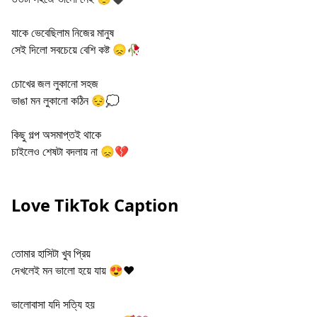
যাকে ভেবেছিলাম নিজের মানুষ
সেই দিলো সবচেয়ে বেশি কষ্ট 😞🥀
চোখের জল লুকানো সহজ
ভাঙা মন লুকানো কঠিন 😔💭
কিছু গল্প অসমাপ্তই থাকে
চাইলেও শেষটা বদলায় না 😞💔
Love TikTok Caption
তোমার হাসিটা খুব প্রিয়
দেখলেই মন ভালো হয়ে যায় 😍❤️
ভালোবাসা যদি সত্যি হয়