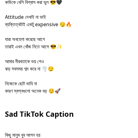
কাউকে বেশি বিশ্বাস করা ভুল 😎🖤
Attitude দেখাই না ভাই
ব্যক্তিত্বটাই একটু expensive 😏🔥
যারা অবহেলা করেছে আগে
তারাই এখন খোঁজ নিতে আসে 😎✨
আমার নীরবতাকে ভয় পেও
ঝড় সবসময় শব্দ করে না 🌪️😏
নিজেকে ছোট ভাবি না
কারণ স্বপ্নগুলো অনেক বড় 😌🚀
Sad TikTok Caption
কিছু মানুষ খুব আপন হয়