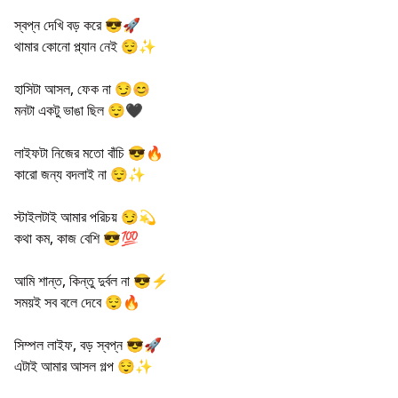
স্বপ্ন দেখি বড় করে 😎🚀
থামার কোনো প্ল্যান নেই 😌✨
হাসিটা আসল, ফেক না 😏😊
মনটা একটু ভাঙা ছিল 😌🖤
লাইফটা নিজের মতো বাঁচি 😎🔥
কারো জন্য বদলাই না 😌✨
স্টাইলটাই আমার পরিচয় 😏💫
কথা কম, কাজ বেশি 😎💯
আমি শান্ত, কিন্তু দুর্বল না 😎⚡
সময়ই সব বলে দেবে 😌🔥
সিম্পল লাইফ, বড় স্বপ্ন 😎🚀
এটাই আমার আসল গল্প 😌✨